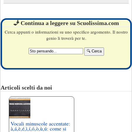
🧞 Continua a leggere su Scuolissima.com
Cerca appunti o informazioni su uno specifico argomento. Il nostro
genio li troverà per te.
Articoli scelti da noi
Vocali minuscole accentate:
à,á,è,é,ì,í,ó,ò,ù,ú: come si