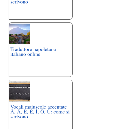
scrivono
Traduttore napoletano
italiano online
Vocali maiuscole accentate
À, Á, È, É, Ì, Ò, Ù: come si
scrivono