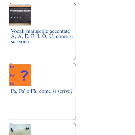
Vocali maiuscole accentate
À, Á, È, É, Ì, Ò, Ù: come si
scrivono
Fa, Fa' o Fà: come si scrive?