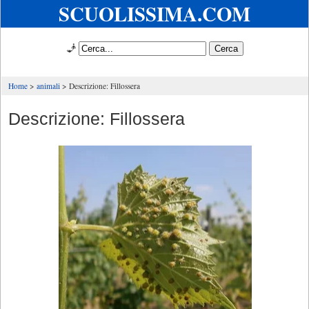
SCUOLISSIMA.COM
🧞
Home
animali
Descrizione: Fillossera
Descrizione: Fillossera