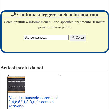
🧞 Continua a leggere su Scuolissima.com
Cerca appunti o informazioni su uno specifico argomento. Il nostro
genio li troverà per te.
Articoli scelti da noi
Vocali minuscole accentate:
à,á,è,é,ì,í,ó,ò,ù,ú: come si
scrivono