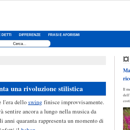
 DETTI
DIFFERENZE
FRASI E AFORISMI
💥
Mag
ric
ta una rivoluzione stilistica
Il m
dell
 l'era dello
swing
finisce improvvisamente.
cost
arà sentire ancora a lungo nella musica da
gli anni quaranta rappresenta un momento di
nfatti il
bebop
.