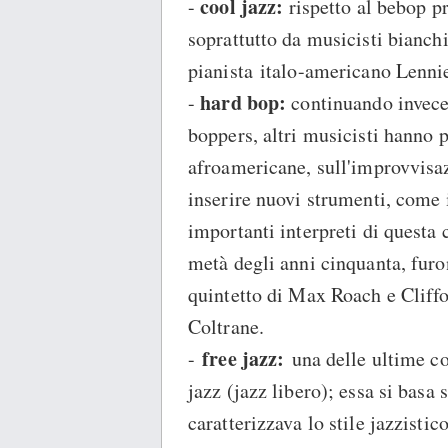
cool jazz:
-
rispetto al bebop p
soprattutto da musicisti bianchi,
pianista italo-americano Lennie
hard bop:
-
continuando invece 
boppers, altri musicisti hanno p
afroamericane, sull'improvvisaz
inserire nuovi strumenti, come il
importanti interpreti di questa 
metà degli anni cinquanta, furo
quintetto di Max Roach e Cliff
Coltrane.
free jazz:
-
una delle ultime cor
jazz (jazz libero); essa si basa 
caratterizzava lo stile jazzisti