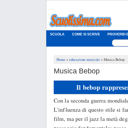
SCUOLA
COME SI SCRIVE
PROVERBI E
Home
educazione musicale
Musica Bebop
Musica Bebop
Il bebop rappresen
Con la seconda guerra mondiale
L'influenza di questo stile si f
film, ma per il jazz la metà de
passaggio fondamentale: nasce i