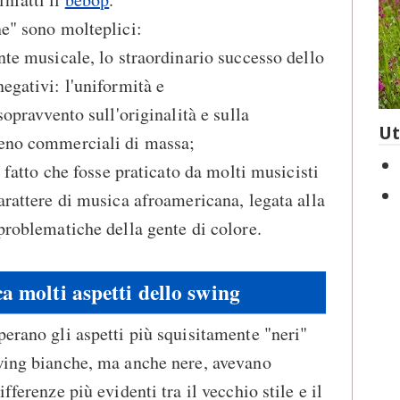
ne" sono molteplici:
nte musicale, lo straordinario successo dello
egativi: l'uniformità e
sopravvento sull'originalità e sulla
Ut
meno commerciali di massa;
l fatto che fosse praticato da molti musicisti
arattere di musica afroamericana, legata alla
 problematiche della gente di colore.
a molti aspetti dello swing
perano gli aspetti più squisitamente "neri"
swing bianche, ma anche nere, avevano
fferenze più evidenti tra il vecchio stile e il