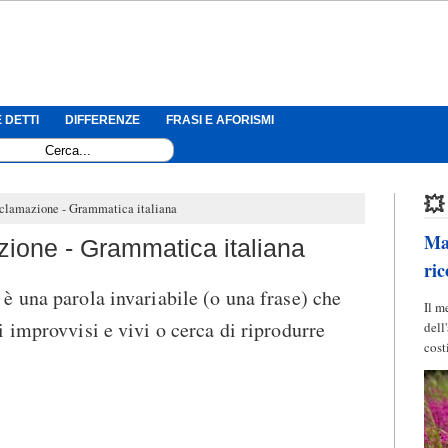
 DETTI
DIFFERENZE
FRASI E AFORISMI
💥
sclamazione - Grammatica italiana
Mag
zione - Grammatica italiana
ric
è una parola invariabile (o una frase) che
Il m
 improvvisi e vivi o cerca di riprodurre
dell
cost