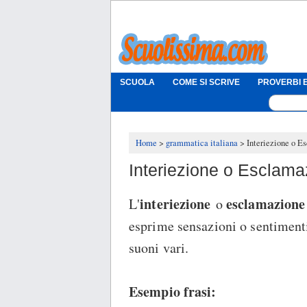
SCUOLA
COME SI SCRIVE
PROVERBI E
Home
grammatica italiana
Interiezione o E
Interiezione o Esclama
interiezione
esclamazione
L'
o
esprime sensazioni o sentimenti
suoni vari.
Esempio frasi: