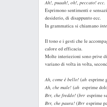
Ah!, puaah!, oh!, peccato! ecc.
Esprimono sentimenti e sensazio
desiderio, di disappunto ecc.
In grammatica si chiamano
int
Il tono e i gesti che le accompa
calore ed efficacia.
Molte interiezioni sono prive di
variano di volta in volta, secon
Ah, come è bello!
(
ah
esprime g
Ah, che male!
(
ah
esprime dolo
Brr, che freddo!
(
brr
esprime se
Brr, che paura!
(
Brr
esprime pa