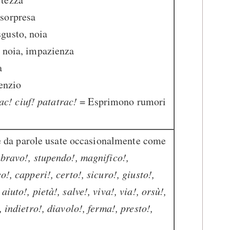
sorpresa
gusto, noia
 noia, impazienza
a
lenzio
crac! ciuf! patatrac!
= Esprimono rumori
e da parole usate occasionalmente come
 bravo!, stupendo!, magnifico!,
o!, capperi!, certo!, sicuro!, giusto!,
aiuto!, pietà!, salve!, viva!, via!, orsù!,
, indietro!, diavolo!, ferma!, presto!,