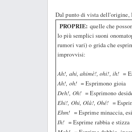
Dal punto di vista dell'origine, 
PROPRIE:
quelle che posson
lo più semplici suoni onomatop
rumori vari) o grida che espri
improvvisi:
Ah!, ahi, ahimè!, ohi!, ih!
= E
Ah!, oh!
= Esprimono gioia
Deh!, Oh!
= Esprimono deside
Ehi!, Ohi, Olà!, Ohé!
= Espri
Ehm!
= Esprime minaccia, es
Ih!
= Esprime rabbia e stizza
Mah!
= Esprime dubbio, ince