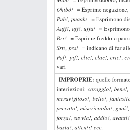
Ohibò!
= Esprime negazione, 
Puh!, puaah!
= Esprimono dis
Auff!, uff!, uffa!
= Esprimono
Brr!
= Esprime freddo o paur
Sst!, pss!
= indicano di far si
Paf!, pif!, clic!, clac!, cric!, 
vari
IMPROPRIE:
quelle format
interiezioni:
coraggio!, bene!,
meraviglioso!, bello!, fantastic
peccato!, misericordia!, guai!, 
forza!, suvvia!, addio!, avanti!
basta!, attenti! ecc.