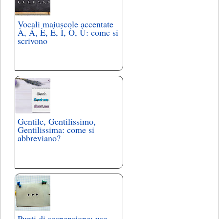
Vocali maiuscole accentate
À, Á, È, É, Ì, Ò, Ù: come si
scrivono
Gentile, Gentilissimo,
Gentilissima: come si
abbreviano?
Punti di sospensione: uso