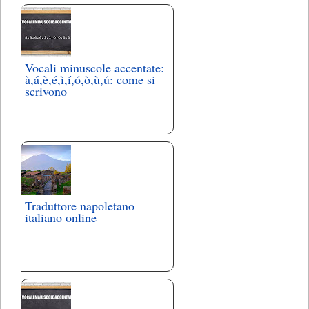
Vocali minuscole accentate:
à,á,è,é,ì,í,ó,ò,ù,ú: come si
scrivono
Traduttore napoletano
italiano online