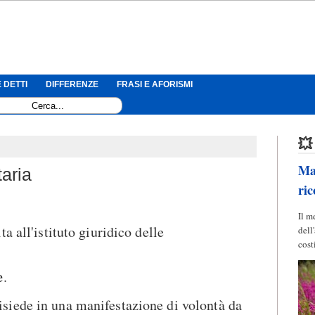
 DETTI
DIFFERENZE
FRASI E AFORISMI
💥
Mag
aria
ric
Il m
a all'istituto giuridico delle
dell
cost
e
.
isiede in una manifestazione di volontà da