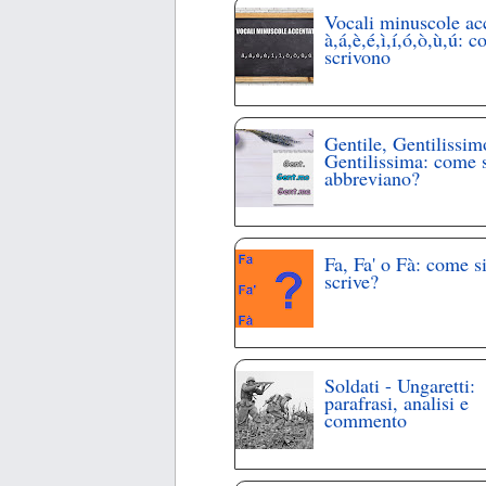
Vocali minuscole ac
à,á,è,é,ì,í,ó,ò,ù,ú: c
scrivono
Gentile, Gentilissim
Gentilissima: come 
abbreviano?
Fa, Fa' o Fà: come s
scrive?
Soldati - Ungaretti:
parafrasi, analisi e
commento