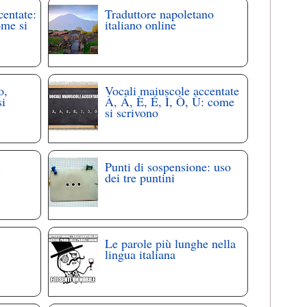
centate:
Traduttore napoletano
ome si
italiano online
o,
Vocali maiuscole accentate
si
À, Á, È, É, Ì, Ò, Ù: come
si scrivono
i
Punti di sospensione: uso
dei tre puntini
Le parole più lunghe nella
lingua italiana