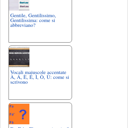
Gentile, Gentilissimo,
Gentilissima: come si
abbreviano?
Vocali maiuscole accentate
À, Á, È, É, Ì, Ò, Ù: come si
scrivono