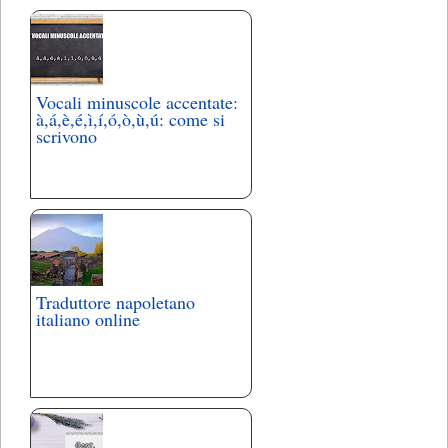
Vocali minuscole accentate:
à,á,è,é,ì,í,ó,ò,ù,ú: come si
scrivono
Traduttore napoletano
italiano online