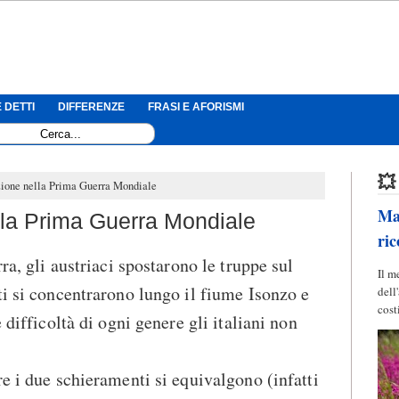
 DETTI
DIFFERENZE
FRASI E AFORISMI
💥
zione nella Prima Guerra Mondiale
Mag
lla Prima Guerra Mondiale
ric
ra, gli austriaci spostarono le truppe sul
Il m
ti si concentrarono lungo il fiume Isonzo e
dell
cost
 difficoltà di ogni genere gli italiani non
re i due schieramenti si equivalgono (infatti