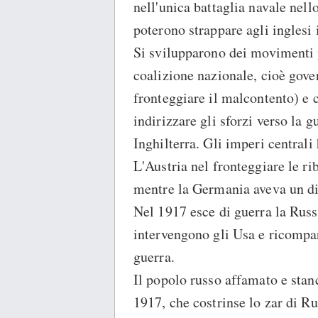
nell'unica battaglia navale nell
poterono strappare agli inglesi
Si svilupparono dei movimenti p
coalizione nazionale, cioè gover
fronteggiare il malcontento) e 
indirizzare gli sforzi verso la g
Inghilterra. Gli imperi centrali
L'Austria nel fronteggiare le ri
mentre la Germania aveva un dis
Nel 1917 esce di guerra la Russ
intervengono gli Usa e ricompar
guerra.
Il popolo russo affamato e stanc
1917, che costrinse lo zar di Ru