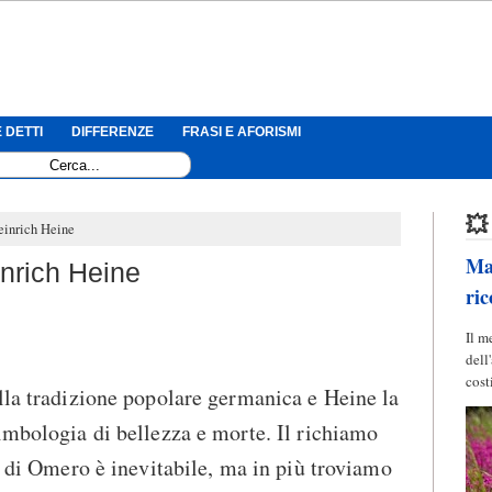
 DETTI
DIFFERENZE
FRASI E AFORISMI
💥
einrich Heine
Mag
inrich Heine
ric
Il m
dell
cost
lla tradizione popolare germanica e Heine la
imbologia di bellezza e morte. Il richiamo
i di Omero è inevitabile, ma in più troviamo