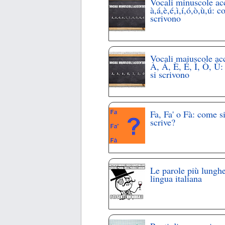
Vocali minuscole ac
à,á,è,é,ì,í,ó,ò,ù,ú: c
scrivono
Vocali maiuscole ac
À, Á, È, É, Ì, Ò, Ù
si scrivono
Fa, Fa' o Fà: come s
scrive?
Le parole più lunghe
lingua italiana