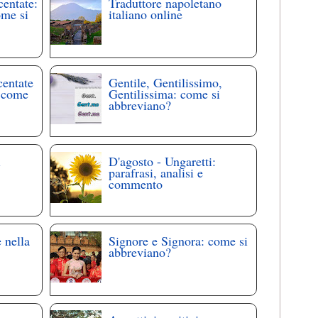
centate:
Traduttore napoletano
ome si
italiano online
centate
Gentile, Gentilissimo,
: come
Gentilissima: come si
abbreviano?
i
D'agosto - Ungaretti:
parafrasi, analisi e
commento
 nella
Signore e Signora: come si
abbreviano?