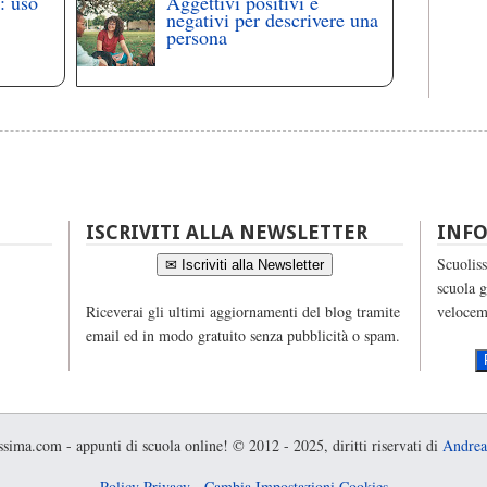
: uso
Aggettivi positivi e
negativi per descrivere una
persona
ISCRIVITI ALLA NEWSLETTER
INF
Scuoliss
✉ Iscriviti alla Newsletter
scuola g
Riceverai gli ultimi aggiornamenti del blog tramite
velocem
email ed in modo gratuito senza pubblicità o spam.
sima.com - appunti di scuola online! © 2012 - 2025, diritti riservati di
Andrea
Policy Privacy
-
Cambia Impostazioni Cookies