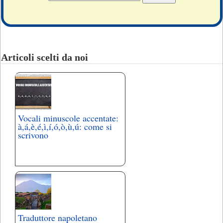
Articoli scelti da noi
Vocali minuscole accentate:
à,á,è,é,ì,í,ó,ò,ù,ú: come si
scrivono
Traduttore napoletano