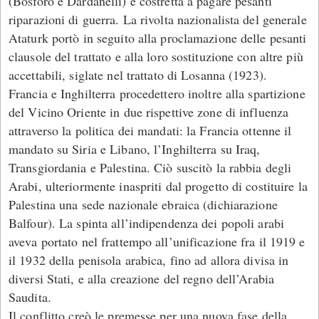
(Bosforo e Dardanelli) e costretta a pagare pesanti
riparazioni di guerra. La rivolta nazionalista del generale
Ataturk portò in seguito alla proclamazione delle pesanti
clausole del trattato e alla loro sostituzione con altre più
accettabili, siglate nel trattato di Losanna (1923).
Francia e Inghilterra procedettero inoltre alla spartizione
del Vicino Oriente in due rispettive zone di influenza
attraverso la politica dei mandati: la Francia ottenne il
mandato su Siria e Libano, l’Inghilterra su Iraq,
Transgiordania e Palestina. Ciò suscitò la rabbia degli
Arabi, ulteriormente inaspriti dal progetto di costituire la
Palestina una sede nazionale ebraica (dichiarazione
Balfour). La spinta all’indipendenza dei popoli arabi
aveva portato nel frattempo all’unificazione fra il 1919 e
il 1932 della penisola arabica, fino ad allora divisa in
diversi Stati, e alla creazione del regno dell’Arabia
Saudita.
Il conflitto creò le premesse per una nuova fase della