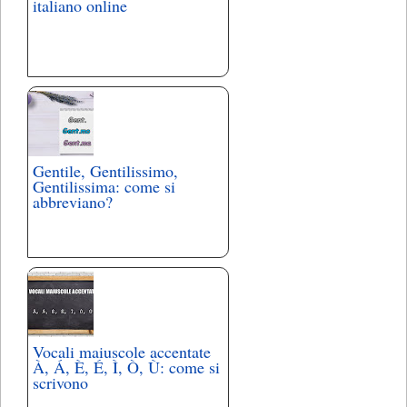
italiano online
Gentile, Gentilissimo,
Gentilissima: come si
abbreviano?
Vocali maiuscole accentate
À, Á, È, É, Ì, Ò, Ù: come si
scrivono