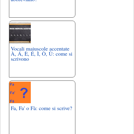
Vocali maiuscole accentate
À, Á, È, É, Ì, Ò, Ù: come si
scrivono
Fa, Fa' o Fà: come si scrive?