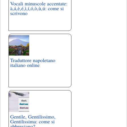
Vocali minuscole accentate:
à,á,è,é,ì,í,ó,ò,ù,ú: come si
scrivono
Traduttore napoletano
italiano online
Gentile, Gentilissimo,
Gentilissima: come si
abbreviano?