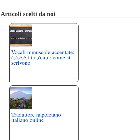
Articoli scelti da noi
Vocali minuscole accentate:
à,á,è,é,ì,í,ó,ò,ù,ú: come si
scrivono
Traduttore napoletano
italiano online