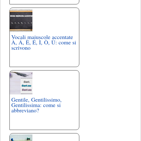
Vocali maiuscole accentate
À, Á, È, É, Ì, Ò, Ù: come si
scrivono
Gentile, Gentilissimo,
Gentilissima: come si
abbreviano?