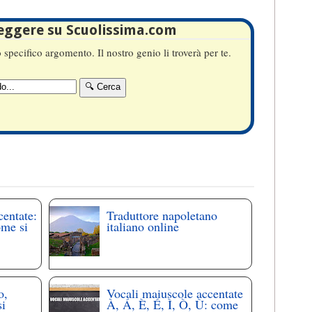
leggere su Scuolissima.com
specifico argomento. Il nostro genio li troverà per te.
centate:
Traduttore napoletano
ome si
italiano online
o,
Vocali maiuscole accentate
si
À, Á, È, É, Ì, Ò, Ù: come