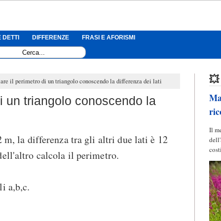
 DETTI
DIFFERENZE
FRASI E AFORISMI
💥
are il perimetro di un triangolo conoscendo la differenza dei lati
Mag
di un triangolo conoscendo la
ric
Il m
 m, la differenza tra gli altri due lati è 12
dell
cost
ll'altro calcola il perimetro.
i a,b,c.