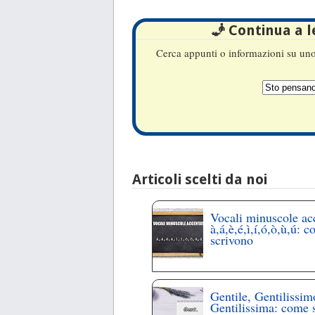
🧞 Continua a 
Cerca appunti o informazioni su uno 
Articoli scelti da noi
Vocali minuscole ac
à,á,è,é,ì,í,ó,ò,ù,ú: c
scrivono
Gentile, Gentilissim
Gentilissima: come 