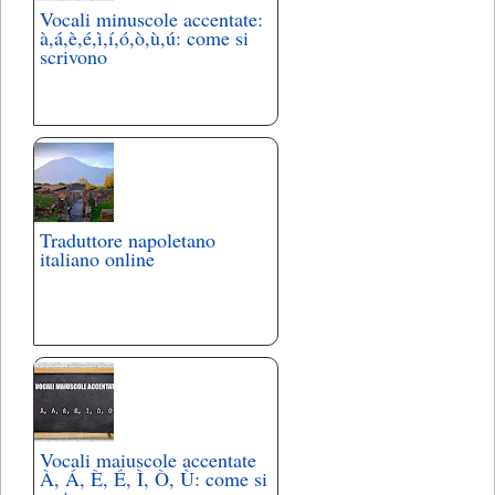
Vocali minuscole accentate:
à,á,è,é,ì,í,ó,ò,ù,ú: come si
scrivono
Traduttore napoletano
italiano online
Vocali maiuscole accentate
À, Á, È, É, Ì, Ò, Ù: come si